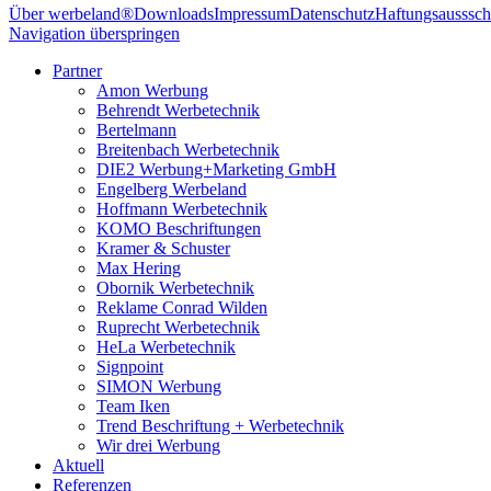
Über werbeland®
Downloads
Impressum
Datenschutz
Haftungsausssch
Navigation überspringen
Partner
Amon Werbung
Behrendt Werbetechnik
Bertelmann
Breitenbach Werbetechnik
DIE2 Werbung+Marketing GmbH
Engelberg Werbeland
Hoffmann Werbetechnik
KOMO Beschriftungen
Kramer & Schuster
Max Hering
Obornik Werbetechnik
Reklame Conrad Wilden
Ruprecht Werbetechnik
HeLa Werbetechnik
Signpoint
SIMON Werbung
Team Iken
Trend Beschriftung + Werbetechnik
Wir drei Werbung
Aktuell
Referenzen