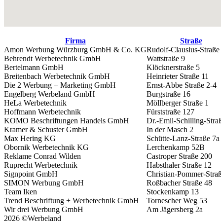
Firma
Straße
Amon Werbung Würzburg GmbH & Co. KG
Rudolf-Clausius-Straße
Behrendt Werbetechnik GmbH
Wattstraße 9
Bertelmann GmbH
Klöcknerstraße 5
Breitenbach Werbetechnik GmbH
Heinrieter Straße 11
Die 2 Werbung + Marketing GmbH
Ernst-Abbe Straße 2-4
Engelberg Werbeland GmbH
Burgstraße 16
HeLa Werbetechnik
Möllberger Straße 1
Hoffmann Werbetechnik
Fürststraße 127
KOMO Beschriftungen Handels GmbH
Dr.-Emil-Schilling-Stra
Kramer & Schuster GmbH
In der Masch 2
Max Hering KG
Schütte-Lanz-Straße 7a
Obornik Werbetechnik KG
Lerchenkamp 52B
Reklame Conrad Wilden
Castroper Straße 200
Ruprecht Werbetechnik
Habsthaler Straße 12
Signpoint GmbH
Christian-Pommer-Stra
SIMON Werbung GmbH
Roßbacher Straße 48
Team Iken
Stockenkamp 13
Trend Beschriftung + Werbetechnik GmbH
Tornescher Weg 53
Wir drei Werbung GmbH
Am Jägersberg 2a
2026 ©Werbeland