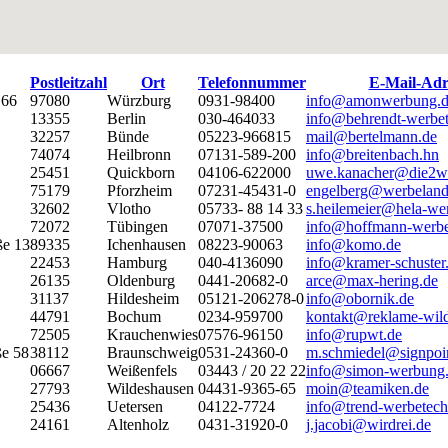
Postleitzahl
Ort
Telefonnummer
E-Mail-Adr
 66
97080
Würzburg
0931-98400
info@amonwerbung.
13355
Berlin
030-464033
info@behrendt-werbet
32257
Bünde
05223-966815
mail@bertelmann.de
74074
Heilbronn
07131-589-200
info@breitenbach.hn
25451
Quickborn
04106-622000
uwe.kanacher@die2w
75179
Pforzheim
07231-45431-0
engelberg@werbeland
32602
Vlotho
05733- 88 14 33
s.heilemeier@hela-we
72072
Tübingen
07071-37500
info@hoffmann-werbe
ße 13
89335
Ichenhausen
08223-90063
info@komo.de
22453
Hamburg
040-4136090
info@kramer-schuster
26135
Oldenburg
0441-20682-0
arce@max-hering.de
31137
Hildesheim
05121-206278-0
info@obornik.de
44791
Bochum
0234-959700
kontakt@reklame-wil
72505
Krauchenwies
07576-96150
info@rupwt.de
ße 58
38112
Braunschweig
0531-24360-0
m.schmiedel@signpoi
06667
Weißenfels
03443 / 20 22 22
info@simon-werbung
27793
Wildeshausen
04431-9365-65
moin@teamiken.de
25436
Uetersen
04122-7724
info@trend-werbetech
24161
Altenholz
0431-31920-0
j.jacobi@wirdrei.de